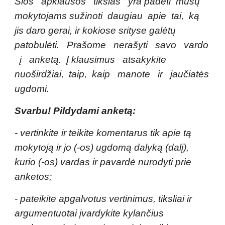
Šios apklausos tikslas yra padėti mūsų
mokytojams sužinoti daugiau apie tai, ką
jis daro gerai, ir kokiose srityse galėtų
patobulėti. Prašome nerašyti savo vardo
į anketą. Į klausimus atsakykite
nuoširdžiai, taip, kaip manote ir jaučiatės
ugdomi.
Svarbu! Pildydami anketą:
- vertinkite ir teikite komentarus tik apie tą
mokytoją ir jo (-os) ugdomą dalyką (dalį),
kurio (-os) vardas ir pavardė nurodyti prie
anketos;
- pateikite apgalvotus vertinimus, tiksliai ir
argumentuotai įvardykite kylančius