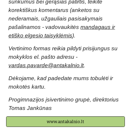
sunkumus bei gerąsias patirtis, teikite
korektiškus komentarus (anketos su
nederamais, užgauliais pasisakymais
pašalinamos - vadovaukitės
mandagaus ir
etiško elgesio taisyklėmis
).
Vertinimo formas reikia pildyti prisijungus su
mokyklos el. pašto adresu -
vardas.pavarde@antakalnio.lt
.
Dėkojame, kad padedate mums tobulėti ir
mokotės kartu.
Progimnazijos įsivertinimo grupė, direktorius
Tomas Jankūnas
www.antakalnio.lt