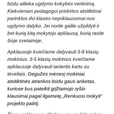
būdu atlieka ugdymo kokybės vertinimą.
Kiekvienam pedagogui priskirtos atsitiktinai
parinktos dvi klasės nepriklausomai nuo
ugdymo dalyko. Jei norite galite užpildyti ir
bet kurią kitą mokytojo apklausą, kurią rasite
šioje svetainėje.
Apklausoje kviečiame dalyvauti 3-8 klasių
mokinius. 3-5 klasių mokinius kviečiame
apklausoje dalyvauti tariantis kartu su
tėveliais.
Gegužės mėnesį mokiniai
atsitiktinės atrankos būdu gaus anketas,
kuriose bus pateikti grįžtamojo ryšio
klausimai pagal ilgametę „Renkuosi mokyti“
projekto patirtį.